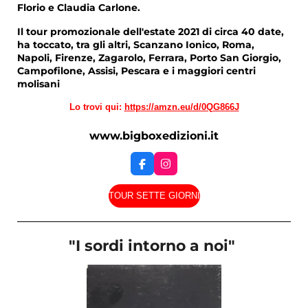
Florio e Claudia Carlone.
Il tour promozionale dell'estate 2021 di circa 40 date,
ha toccato, tra gli altri, Scanzano Ionico, Roma,
Napoli, Firenze, Zagarolo, Ferrara, Porto San Giorgio,
Campofilone, Assisi, Pescara e i maggiori centri
molisani
Lo trovi qui:
https://amzn.eu/d/0QG866J
www.bigboxedizioni.it
F
I
a
n
c
s
TOUR SETTE GIORNI
e
t
b
a
o
g
o
r
k
a
"I sordi intorno a noi"
m