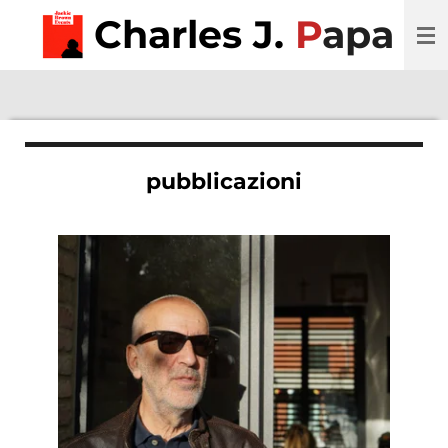
Charles J.
P
apa
Vai
al
contenuto
principale
pubblicazioni